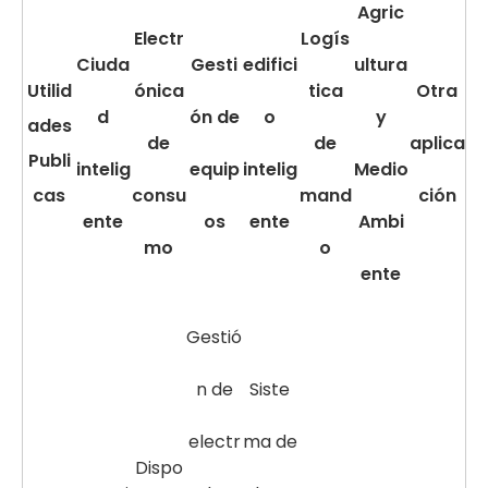
Agric
Electr
Logís
Ciuda
Gesti
edifici
ultura
Utilid
ónica
tica
Otra
d
ón de
o
y
ades
de
de
aplica
Publi
intelig
equip
intelig
Medio
cas
consu
mand
ción
ente
os
ente
Ambi
mo
o
ente
Gestió
n de
Siste
electr
ma de
Dispo