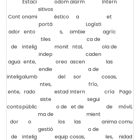
Estaci
odom
alarm
Intern
sitivos
Cont
onami
éstico
a
et
portá
Logísti
ador
ento
s,
ambie
agríc
tiles
ca de
de
intelig
monit
ntal,
ola de
indep
caden
agua
ente,
oreo
ascen
las
endie
a de
intelig
alumb
del
sor
cosas,
ntes,
frío,
ente,
rado
estad
Intern
cría
Pago
siste
segui
conta
públic
o de
et de
de
móvil,
ma de
mient
dor
o
los
las
anima
comu
gestió
o de
de
intelig
equip
cosas,
les,
nidad