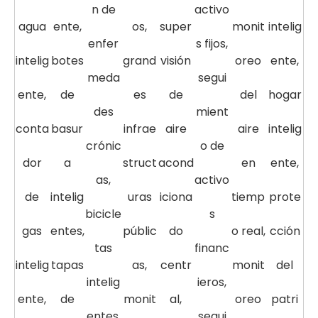
n de
activo
agua
ente,
os,
super
monit
intelig
enfer
s fijos,
intelig
botes
grand
visión
oreo
ente,
meda
segui
ente,
de
es
de
del
hogar
des
mient
conta
basur
infrae
aire
aire
intelig
crónic
o de
dor
a
struct
acond
en
ente,
as,
activo
de
intelig
uras
iciona
tiemp
prote
bicicle
s
gas
entes,
públic
do
o real,
cción
tas
financ
intelig
tapas
as,
centr
monit
del
intelig
ieros,
ente,
de
monit
al,
oreo
patri
entes,
segui