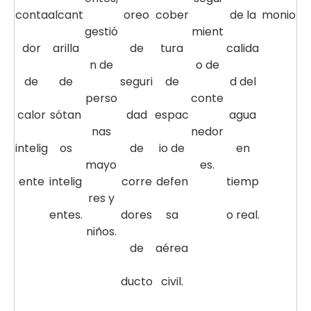
conta
alcant
oreo
cober
de la
monio
gestió
mient
dor
arilla
de
tura
calida
n de
o de
de
de
seguri
de
d del
perso
conte
calor
sótan
dad
espac
agua
nas
nedor
intelig
os
de
io de
en
mayo
es.
ente
intelig
corre
defen
tiemp
res y
entes.
dores
sa
o real.
niños.
de
aérea
ducto
civil.