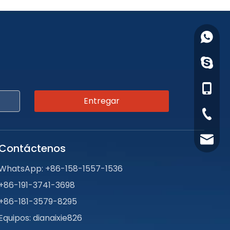
+86-158
+86-19
dianaix
+86-18
+86-158
Entregar
+86-371
info@g
Contáctenos
WhatsApp:
+86-158-1557-1536
+86-191-3741-3698
+86-181-3579-8295
Equipos: dianaixie826