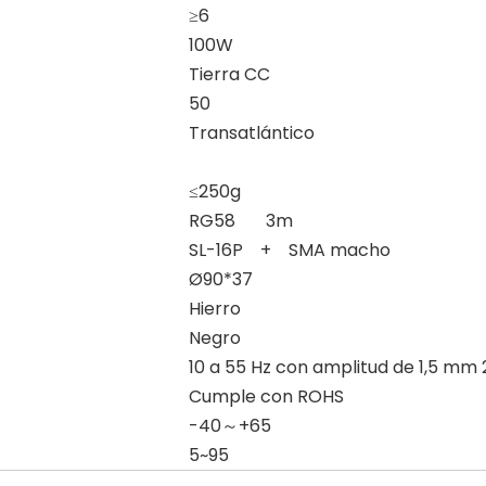
≥6
100W
Tierra CC
50
Transatlántico
≤250g
RG58 3m
SL-16P + SMA macho
Ø90*37
Hierro
Negro
10 a 55 Hz con amplitud de 1,5 mm 
Cumple con ROHS
-40～+65
5~95