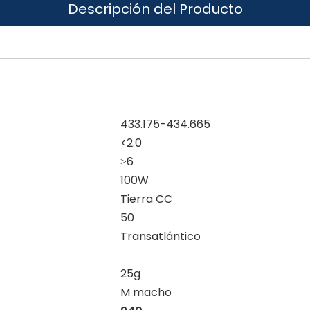
Descripción del Producto
433.175-434.665
<2.0
≥6
100W
Tierra CC
50
Transatlántico
25g
M macho