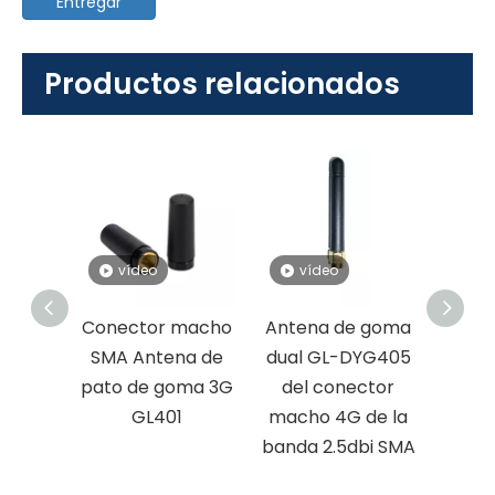
Entregar
Productos relacionados
vídeo
vídeo
v
macho
Antena de goma
Conector SMA de
Mach
na de
dual GL-DYG405
antena de goma
4G S
oma 3G
del conector
para la venta
nueva
1
macho 4G de la
caliente 868MHz
goma 
banda 2.5dbi SMA
merca
G