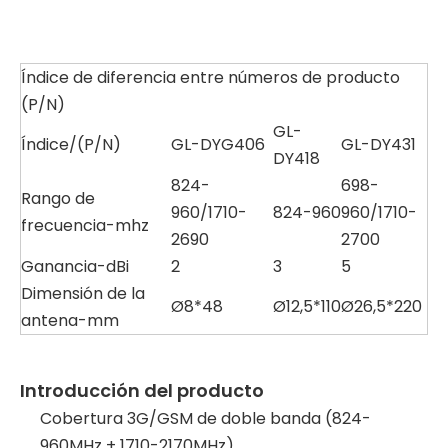
Índice de diferencia entre números de producto
(P/N)
GL-
Índice/(P/N)
GL-DYG406
GL-DY431
DY418
824-
698-
Rango de
960/1710-
824-960
960/1710-
frecuencia-mhz
2690
2700
Ganancia-dBi
2
3
5
Dimensión de la
Ø8*48
Ø12,5*110
Ø26,5*220
antena-mm
Introducción del producto
Cobertura 3G/GSM de doble banda (824-
960MHz + 1710-2170MHz)