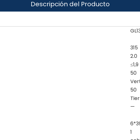
Descripción del Producto
GL1
315
2.0
≤1,9
50
Vert
50
Tie
—
6*3
1