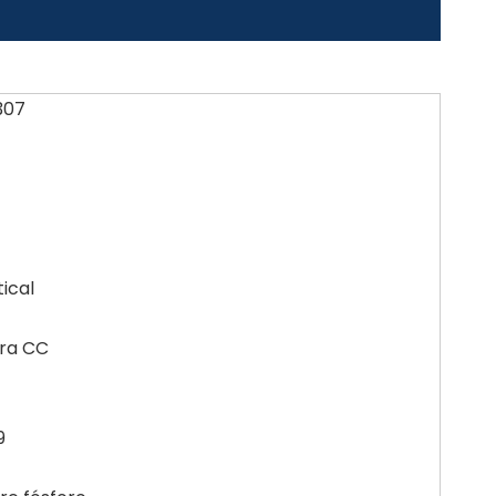
307
ical
rra CC
9