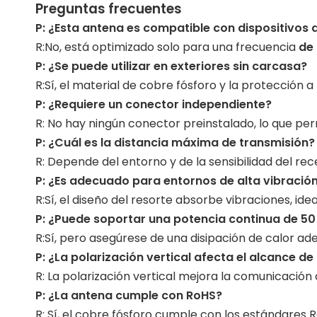
Preguntas frecuentes
P: ¿Esta antena es compatible con dispositivos
R:No, está optimizado solo para una frecuencia
de
P:
¿Se puede utilizar en exteriores sin carcasa?
R:Sí, el material de cobre fósforo y la protección a
P:
¿Requiere un conector independiente?
R: No hay ningún conector preinstalado, lo que per
P:
¿Cuál es la distancia máxima de transmisión?
R: Depende del entorno y de la sensibilidad del 
P:
¿Es adecuado para entornos de alta vibració
R:Sí, el diseño del resorte absorbe vibraciones, id
P:
¿Puede soportar una potencia continua de 5
R:Sí, pero asegúrese de una disipación de calor a
P:
¿La polarización vertical afecta el alcance de 
R: La polarización vertical mejora la comunicación co
P:
¿La antena cumple con RoHS?
R: Sí, el cobre fósforo cumple con los estándares 