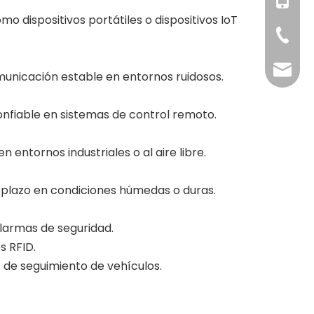
+86-18
+86-158
mo dispositivos portátiles o dispositivos IoT
+86-371
info@g
municación estable en entornos ruidosos.
confiable en sistemas de control remoto.
 entornos industriales o al aire libre.
go plazo en condiciones húmedas o duras.
alarmas de seguridad.
s RFID.
s de seguimiento de vehículos.