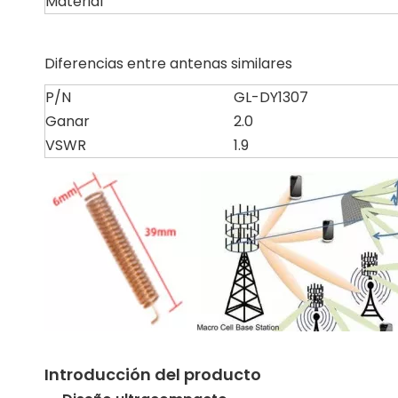
Material
Diferencias entre antenas similares
P/N
GL-DY1307
Ganar
2.0
VSWR
1.9
Introducción del producto