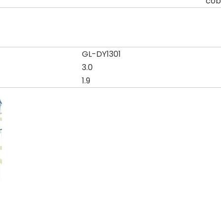
cob
GL-DY1301
3.0
1.9