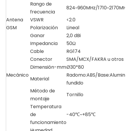
Rango de
824~960MHz/1710~2170MHz
frecuencia
Antena
VSWR
<2.0
GSM
Polarización
Lineal
Ganar
2,0 dBi
Impedancia
50Ω
Cable
RG174
Conector
SMA/MCX/FAKRA u otros
Dimensión-mm
Ø30*80
Mecánico
Radomo:ABS/Base:Aluminio
Material
fundido
Método de
Tornillo
montaje
Temperatura
de
-40℃~+85℃
funcionamiento
Humedad