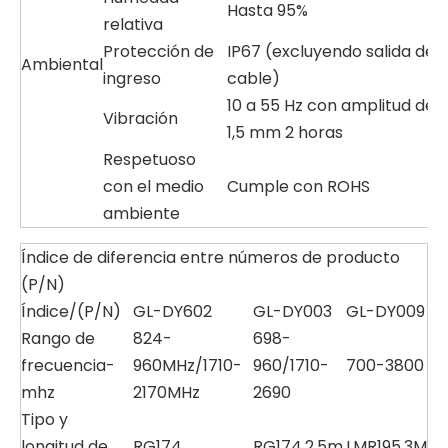
Hasta 95%
relativa
Protección de
IP67 (excluyendo salida de
Ambiental
ingreso
cable)
10 a 55 Hz con amplitud de
Vibración
1,5 mm 2 horas
Respetuoso
con el medio
Cumple con ROHS
ambiente
Índice de diferencia entre números de producto
(P/N)
Índice/(P/N)
GL-DY602
GL-DY003
GL-DY009
Rango de
824-
698-
frecuencia-
960MHz/1710-
960/1710-
700-3800
mhz
2170MHz
2690
Tipo y
longitud de
RG174
RG174,2,5m
LMR195,3M