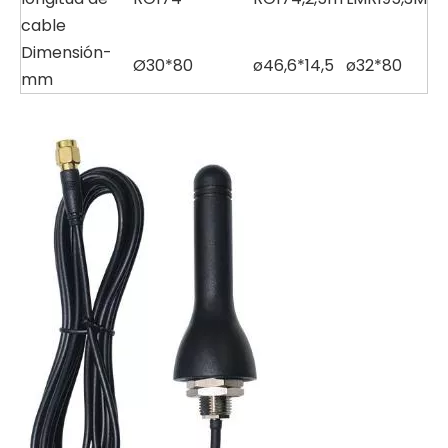
cable
Dimensión-
Ø30*80
ø46,6*14,5
ø32*80
mm