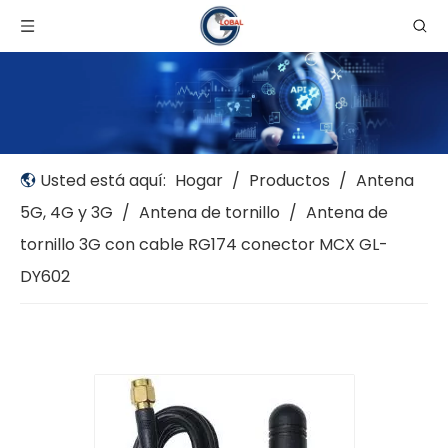
Usted está aquí:
Hogar
/
Productos
/
Antena
5G, 4G y 3G
/
Antena de tornillo
/
Antena de
tornillo 3G con cable RG174 conector MCX GL-
DY602