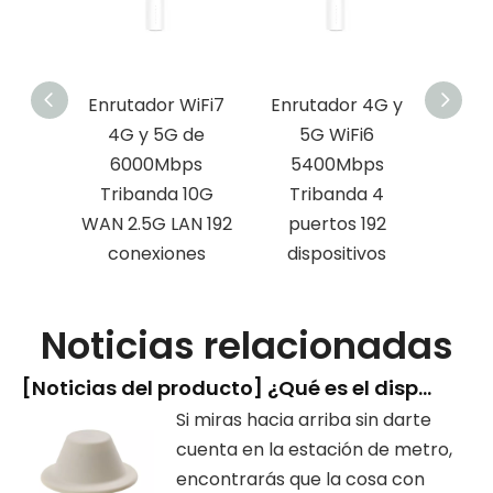
e
Enrutador WiFi7
Enrutador 4G y
Enru
co de
4G y 5G de
5G WiFi6
de d
 18dBi
6000Mbps
5400Mbps
4
Mbps
Tribanda 10G
Tribanda 4
30
gabit
WAN 2.5G LAN 192
puertos 192
pu
km
conexiones
dispositivos
dis
Noticias relacionadas
[
Noticias del producto
]
¿Qué es el dispositivo con forma de 'cabeza de hongo' que hay en la estación de metro?
Si miras hacia arriba sin darte
cuenta en la estación de metro,
encontrarás que la cosa con