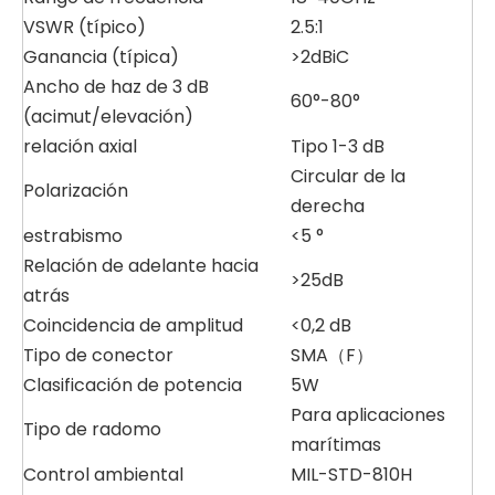
VSWR (típico)
2.5:1
Ganancia (típica)
>2dBiC
Ancho de haz de 3 dB
60°-80°
(acimut/elevación)
relación axial
Tipo 1-3 dB
Circular de la
Polarización
derecha
estrabismo
<5 °
Relación de adelante hacia
>25dB
atrás
Coincidencia de amplitud
<0,2 dB
Tipo de conector
SMA（F）
Clasificación de potencia
5W
Para aplicaciones
Tipo de radomo
marítimas
Control ambiental
MIL-STD-810H