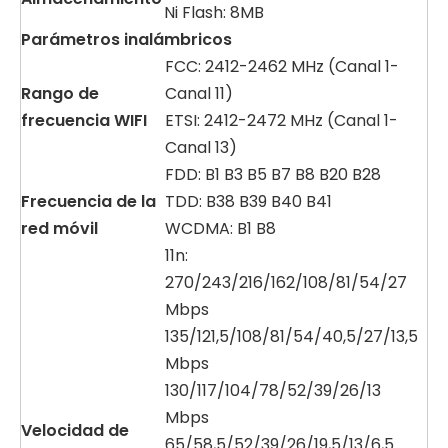
Ni Flash: 8MB
Parámetros
inalámbricos
FCC: 2412-2462 MHz (Canal 1-
Rango de
Canal 11)
frecuencia
WIFI
ETSI: 2412-2472 MHz (Canal 1-
Canal 13)
FDD: B1 B3 B5 B7 B8 B20 B28
Frecuencia de la
TDD: B38 B39 B40 B41
red
móvil
WCDMA: B1 B8
11n:
270/243/216/162/108/81/54/27
Mbps
135/121,5/108/81/54/40,5/27/13,5
Mbps
130/117/104/78/52/39/26/13
Mbps
Velocidad de
65/58,5/52/39/26/19,5/13/6,5