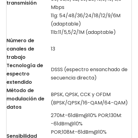
transmisión
Mbps
11g: 54/48/36/24/18/12/9/6M
(adaptable)
11b:11/5,5/2/1M (adaptable)
Número de
canales de
13
trabajo
Tecnología de
DSSS (espectro ensanchado de
espectro
secuencia directa)
extendido
Método
de
BPSK, QPSK, CCK y OFDM
modulación de
(BPSK/QPSK/16-QAM/64-QAM)
datos
270M:-61dBm@10% POR;130M:
-61dBm@10%
POR;108M:-61dBm@10%
Sensibilidad