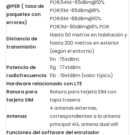
POR;54M:-65dBm@10%
@PER (
tasa de
POR;11M:-85dBm@8%
paquetes con
POR;6M:-88dBm@10%
errores)
POR;1M:-90dBm@8% POR
Hasta 50 metros en habitación y
Distancia de
hasta 200 metros en exterior
transmisión
(según el entorno)
11n : 15±dBm;
Potencia
de
11g : 17±1dBm;
radiofrecuencia
11b : 19±1dBm (valor típico)
Hardware relacionado con
LTE
Ranura para
Ranura para tarjeta SIM con
tarjeta
SIM
tapa trasera
4 antenas externas,
Antenas
correspondientes a la antena
principal 4G, antena dual wifi
Funciones del software del enrutador