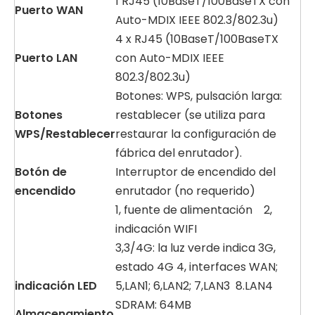
1 RJ45 (10BaseT/100BaseTX con
Puerto
WAN
Auto-MDIX IEEE 802.3/802.3u)
4 x RJ45 (10BaseT/100BaseTX
Puerto
LAN
con Auto-MDIX IEEE
802.3/802.3u)
Botones: WPS, pulsación larga:
Botones
restablecer (se utiliza para
WPS/Restablecer
restaurar la configuración de
fábrica del enrutador).
Botón de
Interruptor de encendido del
encendido
enrutador (no requerido)
1, fuente de alimentación 2,
indicación WIFI
3,3/4G: la luz verde indica 3G,
estado 4G 4, interfaces WAN;
indicación
LED
5,LAN1; 6,LAN2; 7,LAN3 8.LAN4
SDRAM: 64MB
Almacenamiento