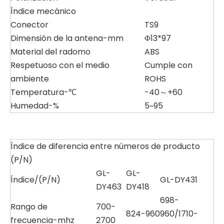
Índice mecánico
Conector
TS9
Dimensión de la antena-mm
Φ13*97
Material del radomo
ABS
Respetuoso con el medio
Cumple con
ambiente
ROHS
Temperatura-℃
-40～+60
Humedad-%
5~95
Índice de diferencia entre números de producto
(P/N)
GL-
GL-
Índice/(P/N)
GL-DY431
DY463
DY418
698-
Rango de
700-
824-960
960/1710-
frecuencia-mhz
2700