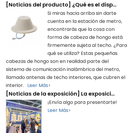
[
Noticias del producto
]
¿Qué es el dispositivo con forma de 'cabeza de hongo' que hay en la estación de metro?
Si miras hacia arriba sin darte
cuenta en la estación de metro,
encontrarás que la cosa con
forma de cabeza de hongo está
firmemente sujeta al techo. ¿Para
qué se utiliza? Estas pequeñas
cabezas de hongo son en realidad parte del
sistema de comunicación inalámbrica del metro,
llamado antenas de techo interiores, que cubren el
interior.
Leer Más>
[
Noticias de la exposición
]
La exposición finalizó con éxito, ¡gracias por su visita!
¡Envía algo para presentarte!
Leer Más>