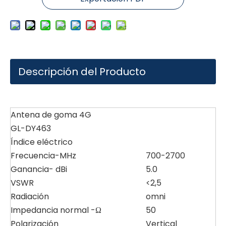
Descripción del Producto
Antena de goma 4G
GL-DY463
Índice eléctrico
Frecuencia-MHz
700-2700
Ganancia- dBi
5.0
VSWR
<2,5
Radiación
omni
Impedancia normal -Ω
50
Polarización
Vertical