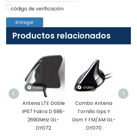
Entregar
Productos relacionados
vídeo
vídeo
v
macho
Antena LTE Doble
Combo Antena
Gpsgl
antena
IP67 Fakra D 698-
Tornillo Gps Y
y Wif
Lte y
2690MHz GL-
Gsm Y FM/AM GL-
Comb
Y305
DY072
DY070
G