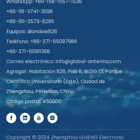
WhatsApp:
+86-158-1557-1536
+86-191-3741-3698
+86-181-3579-8295
Equipos: dianaixie826
Teléfono: +86-371-65097986
+86-371-60911368
Correo electrónico:
info@global-antenna.com
Agregar: Habitación 826, Piso 8, BLDG 13, Parque
Científico Universitario (Este), Ciudad de
Zhengzhou, PRHenan, China.
Código postal: 450000
Copyright © 2024 Zhengzhou LEHENG Electronic