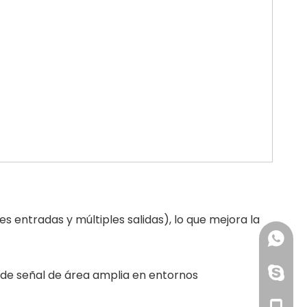
entradas y múltiples salidas), lo que mejora la
+86-158
+86-19
dianaix
n de señal de área amplia en entornos