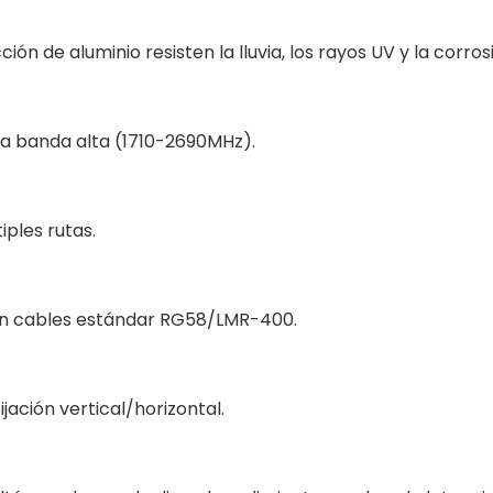
ción de aluminio resisten la lluvia, los rayos UV y la corros
a banda alta (1710-2690MHz).
iples rutas.
en cables estándar RG58/LMR-400.
fijación vertical/horizontal.