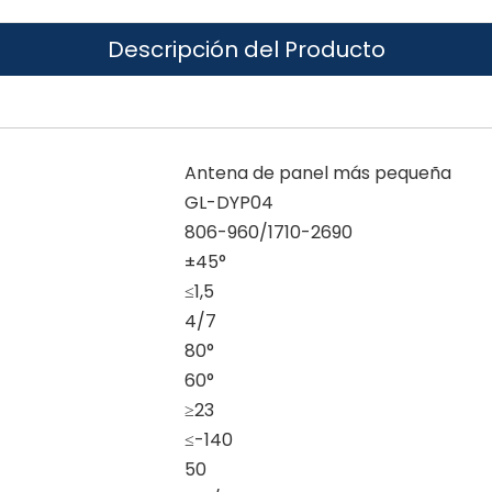
Descripción del Producto
Antena de panel más pequeña
GL-DYP04
806-960/1710-2690
±45°
≤1,5
4/7
80°
60°
≥23
≤-140
50