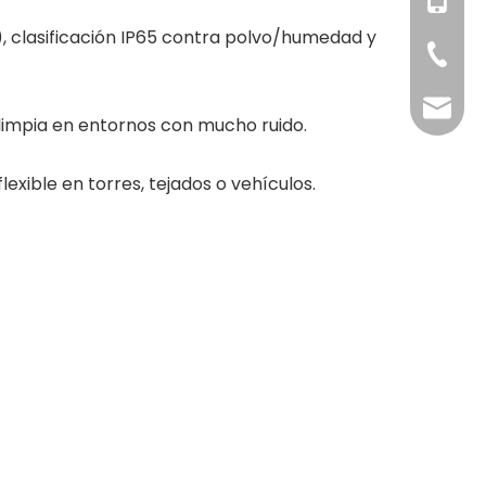
+86-18
+86-158
, clasificación IP65 contra polvo/humedad y
+86-371
info@g
 limpia en entornos con mucho ruido.
xible en torres, tejados o vehículos.