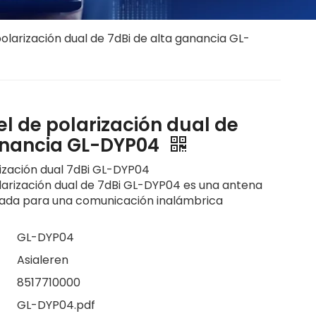
olarización dual de 7dBi de alta ganancia GL-
l de polarización dual de
ganancia GL-DYP04
ización dual 7dBi GL-DYP04
larización dual de 7dBi GL-DYP04 es una antena
ñada para una comunicación inalámbrica
GL-DYP04
Asialeren
8517710000
GL-DYP04.pdf