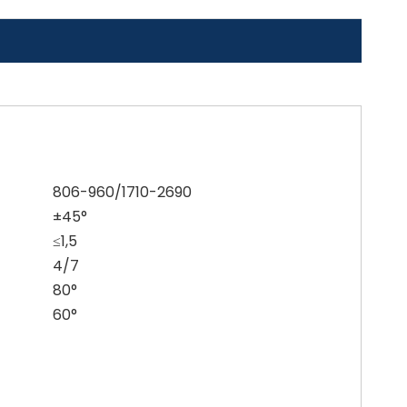
806-960/1710-2690
±45°
≤1,5
4/7
80°
60°