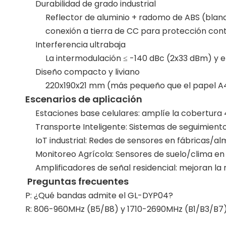
Durabilidad de grado industrial
Reflector de aluminio + radomo de ABS (blan
conexión a tierra de CC para protección cont
Interferencia ultrabaja
La intermodulación ≤ -140 dBc (2x33 dBm) y e
Diseño compacto y liviano
220x190x21 mm (más pequeño que el papel A4) 
Escenarios de aplicación
Estaciones base celulares: amplíe la cobertura
Transporte Inteligente: Sistemas de seguimient
IoT industrial: Redes de sensores en fábricas/a
Monitoreo Agrícola: Sensores de suelo/clima en
Amplificadores de señal residencial: mejoran la 
Preguntas frecuentes
P: ¿Qué bandas admite el GL-DYP04?
R: 806-960MHz (B5/B8) y 1710-2690MHz (B1/B3/B7)