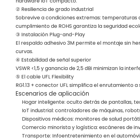
hardware IoT compacto.
② Resiliencia de grado industrial
Sobrevive a condiciones extremas: temperaturas de
cumplimiento de ROHS garantiza la seguridad ecol
③ Instalación Plug-and-Play
El respaldo adhesivo 3M permite el montaje sin h
curvas.
④ Estabilidad de señal superior
VSWR <1,5 y ganancia de 2,5 dBi minimizan la inte
⑤ El cable UFL Flexibility
RG1.13 + conector UFL simplifica el enrutamiento a
Escenarios de aplicación
Hogar inteligente: oculto detrás de pantallas, t
IoT industrial: controladores de máquinas, robot
Dispositivos médicos: monitores de salud portáti
Comercio minorista y logística: escáneres de inv
Transporte: Infoentretenimiento en el automóvil