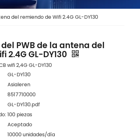
tena del remiendo de Wifi 2.4G GL-DY130
 del PWB de la antena del
fi 2.4G GL-DY130
CB wifi 2,4G GL-DY130
GL-DY130
Asialeren
8517710000
GL-DY130.pdf
do:
100 piezas
Aceptado
10000 unidades/día