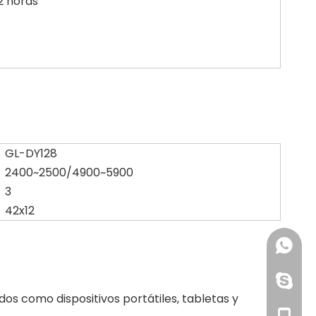
2 horas
GL-DY128
2400~2500/4900~5900
3
42x12
+86-158
+86-19
dianaix
os como dispositivos portátiles, tabletas y