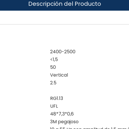
Descripción del Producto
2400-2500
<1,5
50
Vertical
2.5
RG1.13
UFL
48*7,3*0,6
3M pegajoso