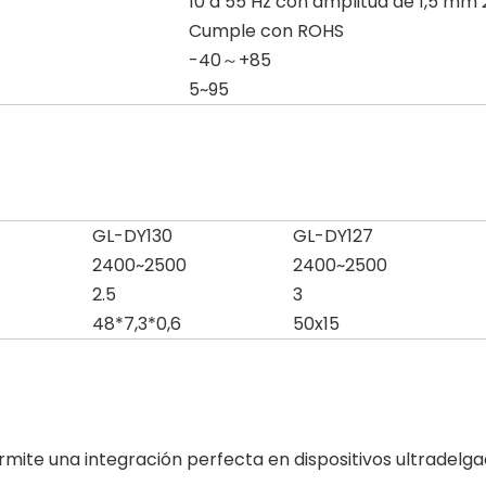
10 a 55 Hz con amplitud de 1,5 mm 
Cumple con ROHS
-40～+85
5~95
GL-DY130
GL-DY127
2400~2500
2400~2500
2.5
3
48*7,3*0,6
50x15
mite una integración perfecta en dispositivos ultradelgad