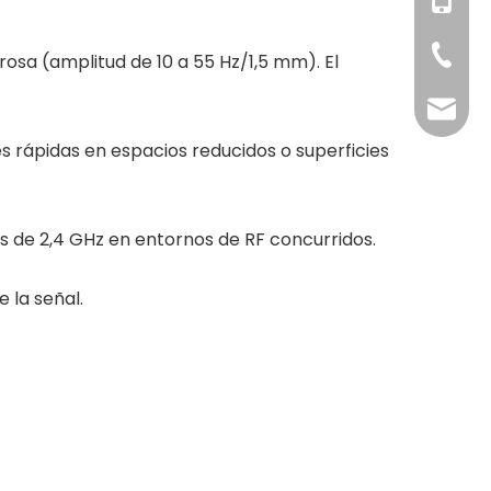
+86-18
+86-158
+86-371
osa (amplitud de 10 a 55 Hz/1,5 mm). El
info@g
 rápidas en espacios reducidos o superficies
s de 2,4 GHz en entornos de RF concurridos.
 la señal.