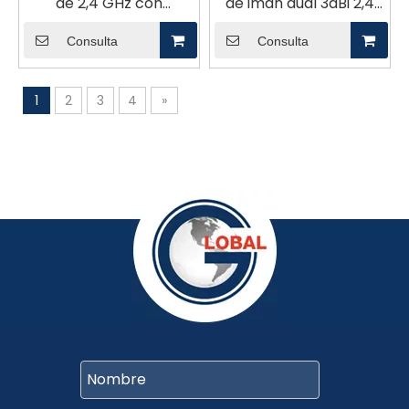
de 2,4 GHz con
de imán dual 3dBi 2,4
ganancia de 5 dBi
GHz
Consulta
Consulta
1
2
3
4
»