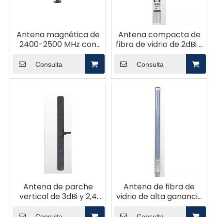
Antena magnética de
Antena compacta de
2400-2500 MHz con
fibra de vidrio de 2dBi y
ganancia de 6,5 dBi
2,4 GHz
Consulta
Consulta
Antena de parche
Antena de fibra de
vertical de 3dBi y 2,4
vidrio de alta ganancia
GHz
8dBi 2,4GHz NK
Consulta
Consulta