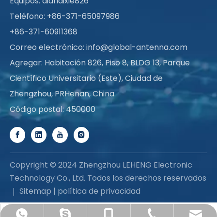
Equipos: dianaixie826
Teléfono: +86-371-65097986
+86-371-60911368
Correo electrónico:
info@global-antenna.com
Agregar: Habitación 826, Piso 8, BLDG 13, Parque
Científico Universitario (Este), Ciudad de
Zhengzhou, PRHenan, China.
Código postal: 450000
Copyright © 2024 Zhengzhou LEHENG Electronic
Technology Co., Ltd. Todos los derechos reservados
｜
Sitemap
|
política de privacidad
info@global-antenna.com
+86-371-6091-1368
+86-158-1557-1536
+86-158-1557-1536
dianaixie826