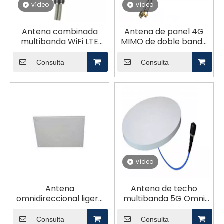
vídeo
vídeo
Antena combinada
Antena de panel 4G
multibanda WiFi LTE
MIMO de doble banda
CBRS, 4 conductores
3dBi para escritorio con
GL0727S3
Consulta
Consulta
vídeo
Antena
Antena de techo
omnidireccional ligera
multibanda 5G Omni
de montaje en techo
para ventas calientes
de 480-820MHz
GL-DY3060H3
Consulta
Consulta