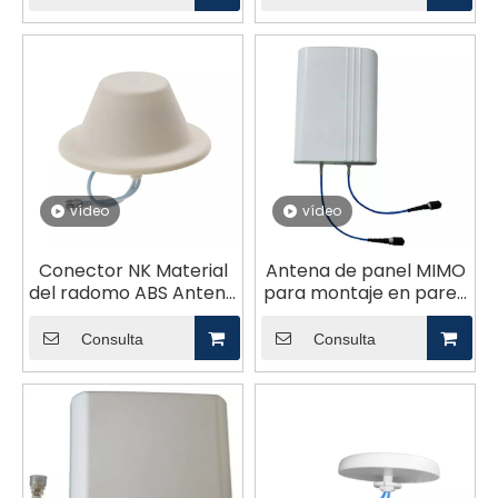
vídeo
vídeo
Conector NK Material
Antena de panel MIMO
del radomo ABS Antena
para montaje en pared
de montaje en techo
o montaje en poste
Omni GL-DY380512V3
exterior GL-
Consulta
Consulta
DY7040VH7