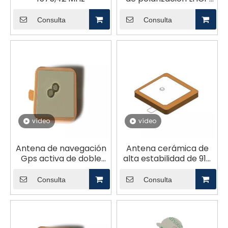
2338MHz
Consulta
Consulta
vídeo
vídeo
Antena de navegación
Antena cerámica de
Gps activa de doble
alta estabilidad de 916
banda Antena de
MHz GL916R35
cerámica Antena
Consulta
Consulta
pasiva GL-DYS2502