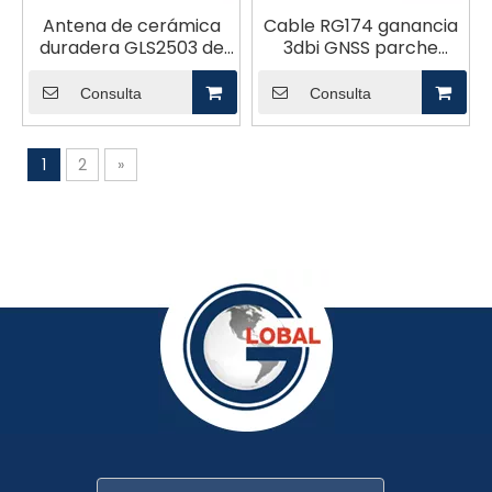
Antena de cerámica
Cable RG174 ganancia
duradera GLS2503 de
3dbi GNSS parche
GNSS RHCP de alta
cerámico antena
ganancia de 25 mm
pasiva GL-DY008
Consulta
Consulta
1
2
»