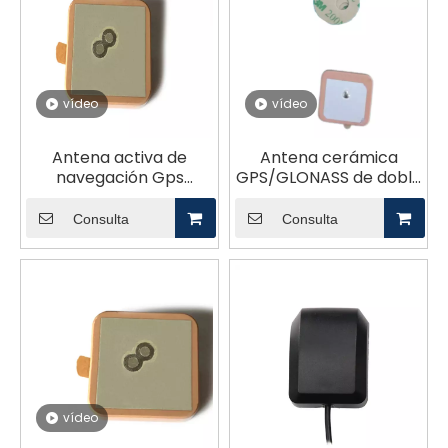
vídeo
vídeo
Antena activa de
Antena cerámica
navegación Gps
GPS/GLONASS de doble
Antena de cerámica
banda de 1590 MHz
Antena pasiva GL-
GLXCT2504
Consulta
Consulta
DYS2505
vídeo