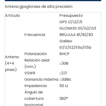
Antena gpsglonass de alta precisión
Artículo
Presupuesto
GPS L1/L2/L5
GLONASS G1/G2/G3
Frecuencia
BRÚJULA B1/B2/B3
Galileo
E1/L1/E2/E5a/E5b
Polarización
RHCP
Antena
Relación axial
(4+4
≤3dB
(mín.)
pines)
VSWR
≤2.0
Ganancia máxima
≥3dBic
Impedancia
50 Ω
Ángulo de
cobertura
360°
horizontal