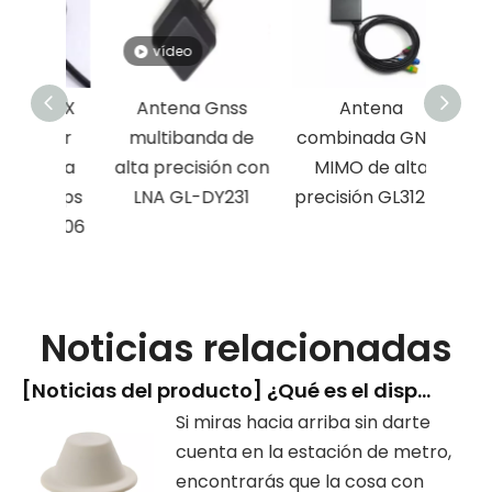
vídeo
 MCX
Antena Gnss
Antena
ctor
multibanda de
combinada GNSS
tena
alta precisión con
MIMO de alta
n Gps
LNA GL-DY231
precisión GL312LM
-DY006
Noticias relacionadas
[
Noticias del producto
]
¿Qué es el dispositivo con forma de 'cabeza de hongo' que hay en la estación de metro?
Si miras hacia arriba sin darte
cuenta en la estación de metro,
encontrarás que la cosa con