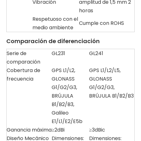
Vibración
amplitud de 1,5 mm 2
horas
Respetuoso con el
Cumple con ROHS
medio ambiente
Comparación de diferenciación
Serie de
GL231
GL241
comparación
Cobertura de
GPS L1/L2,
GPS L1/L2/L5,
frecuencia
GLONASS
GLONASS
G1/G2/G3,
G1/G2/G3,
BRÚJULA
BRÚJULA B1/B2/B3
B1/B2/B3,
Galileo
E1/L1/E2/E5b
Ganancia máxima
≥2dBi
≥3dBic
Diseño Mecánico
Dimensiones:
Dimensiones: